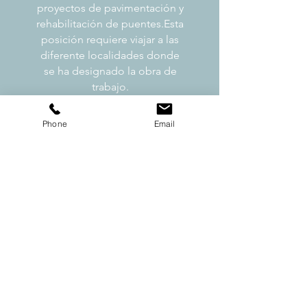
proyectos de pavimentación y
rehabilitación de puentes.
Esta
posición requiere viajar a las
diferente localidades donde
se ha designado la obra de
trabajo.
Ver Más >
Phone
Email
conductor
CON LICENCIA
COMERCIAL