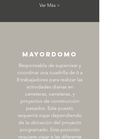
Ver Más >
MAYORDOMO
Responsable de supervisar y
coordinar una cuadrilla de 6 a
8 trabajadores para realizar las
actividades diarias en
carreteras, carreteras, y
proyectos de construcción
pesados. Este puesto
requerirá viajar dependiendo
de la ubicación del proyecto
programado.
Esta posición
requiere viajar a las diferente